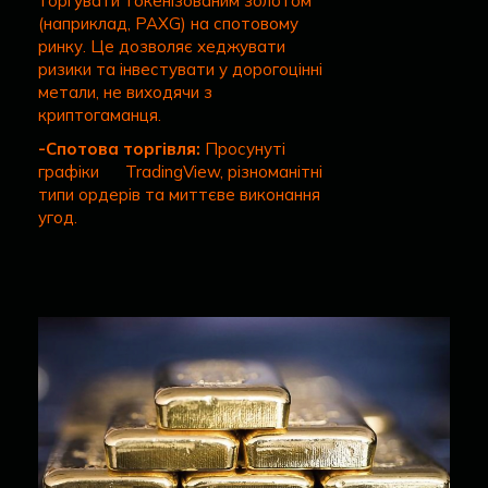
торгувати токенізованим золотом
(наприклад, PAXG) на спотовому
ринку. Це дозволяє хеджувати
ризики та інвестувати у дорогоцінні
метали, не виходячи з
криптогаманця.
-Спотова торгівля:
Просунуті
графіки TradingView, різноманітні
типи ордерів та миттєве виконання
угод.