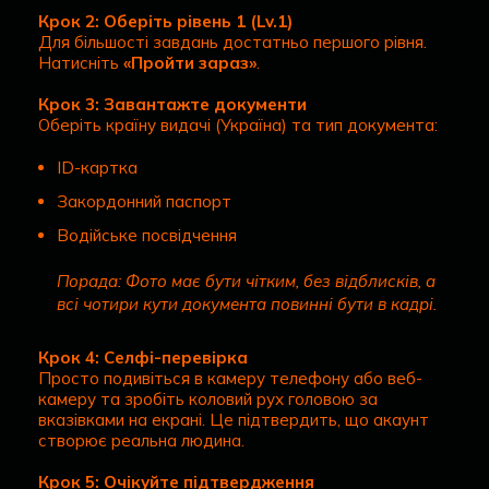
Крок 2: Оберіть рівень 1 (Lv.1)
Для більшості завдань достатньо першого рівня.
Натисніть
«Пройти зараз»
.
Крок 3: Завантажте документи
Оберіть країну видачі (Україна) та тип документа:
ID-картка
Закордонний паспорт
Водійське посвідчення
Порада: Фото має бути чітким, без відблисків, а
всі чотири кути документа повинні бути в кадрі.
Крок 4: Селфі-перевірка
Просто подивіться в камеру телефону або веб-
камеру та зробіть коловий рух головою за
вказівками на екрані. Це підтвердить, що акаунт
створює реальна людина.
Крок 5: Очікуйте підтвердження