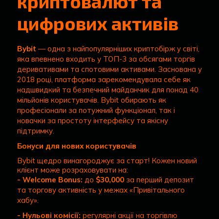
криптовалют та
цифрових активів
Bybit
— одна з найпопулярніших криптобірж у світі,
яка впевнено входить у ТОП-3 за обсягами торгів
деривативами та спотовими активами. Заснована у
2018 році, платформа зарекомендувала себе як
надшвидкий та безпечний майданчик для понад 40
мільйонів користувачів. Bybit обирають як
професіонали за потужний функціонал, так і
новачки за простоту інтерфейсу та якісну
підтримку.
Бонуси для нових користувачів
Bybit щедро винагороджує за старт! Кожен новий
клієнт може розраховувати на:
- Welcome Bonus:
до
$30,000
за перший депозит
та торгову активність у межах «Привітального
хабу».
- Нульові комісії:
регулярні акції на торгівлю